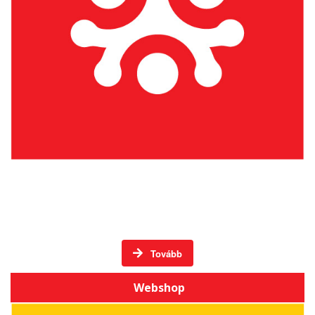
Élő hagyományos mesterségek Székelyföldön -
DVD-k
Tovább
Webshop