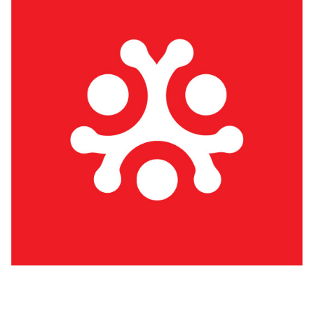
Háromszéki Termék / Háromszéki Vállalkozás