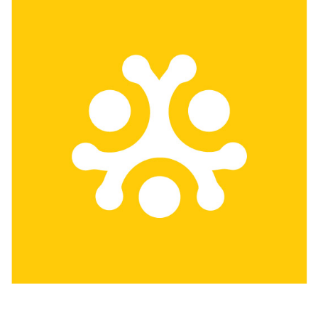
A Háromszéki Közösségi Alapítvány programjai