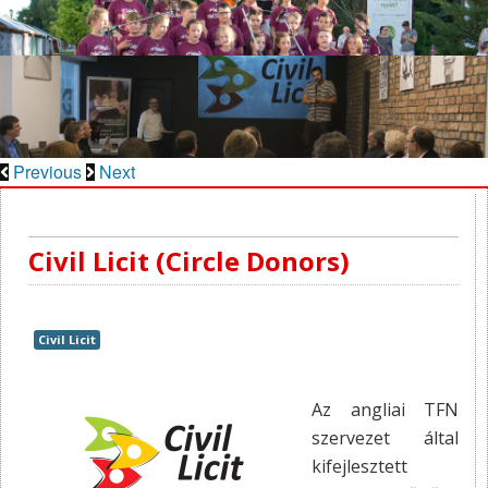
Previous
Next
Civil Licit (Circle Donors)
Civil Licit
Az angliai TFN
szervezet által
kifejlesztett