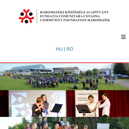
≡
HU
|
RO