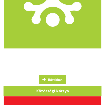
A Közösségi Kártya egy törzsvásárlói kártya, amely
hangsúlyt fektet a helyi közösség támogatására.
Bővebben
Közösségi kártya