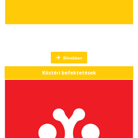
Köztéri befektetések -
Bővebben
Köztéri befektetések