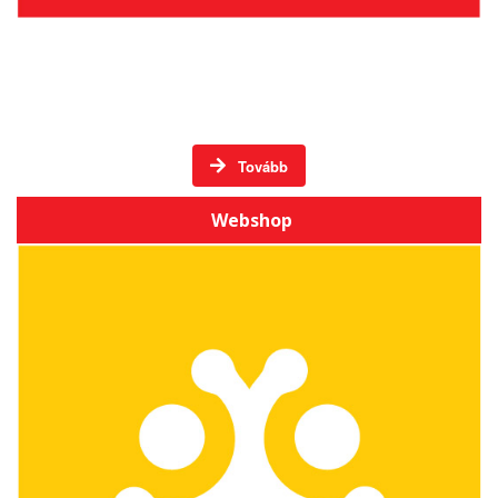
Élő hagyományos mesterségek Székelyföldön -
DVD-k
Tovább
Webshop