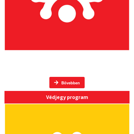
Háromszéki Termék / Háromszéki Vállalkozás
Bővebben
Védjegy program