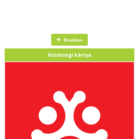
A Közösségi Kártya egy törzsvásárlói kártya, amely
hangsúlyt fektet a helyi közösség támogatására.
Bővebben
Közösségi kártya