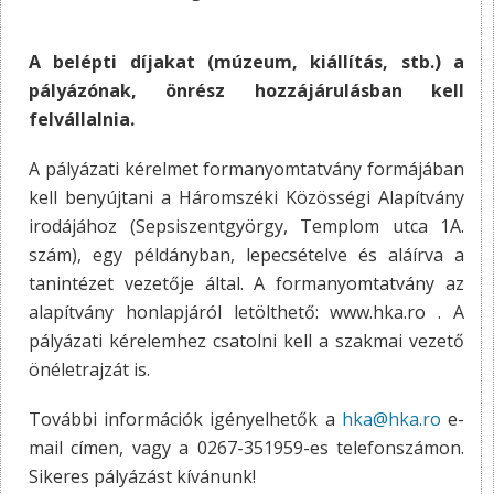
A belépti díjakat (múzeum, kiállítás, stb.) a
pályázónak, önrész hozzájárulásban kell
felvállalnia.
A pályázati kérelmet formanyomtatvány formájában
kell benyújtani a Háromszéki Közösségi Alapítvány
irodájához (Sepsiszentgyörgy, Templom utca 1A.
szám), egy példányban, lepecsételve és aláírva a
tanintézet vezetője által. A formanyomtatvány az
alapítvány honlapjáról letölthető: www.hka.ro . A
pályázati kérelemhez csatolni kell a szakmai vezető
önéletrajzát is.
További információk igényelhetők a
hka@hka.ro
e-
mail címen, vagy a 0267-351959-es telefonszámon.
Sikeres pályázást kívánunk!