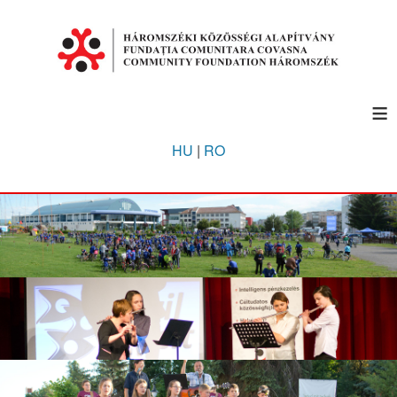
≡
HU
|
RO