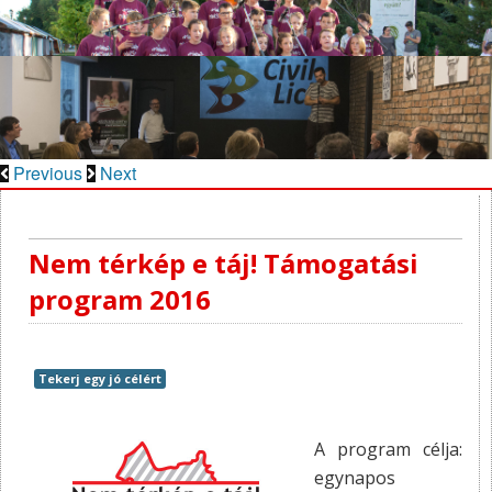
Previous
Next
Nem térkép e táj! Támogatási
program 2016
Tekerj egy jó célért
A program célja:
egynapos