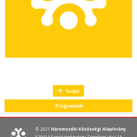
A Háromszéki Közösségi Alapítvány programjai
Tovább
Programok
©
2021
Háromszéki Közösségi Alapítvány
520014 Sepsiszentgyörgy Templom utca 1A