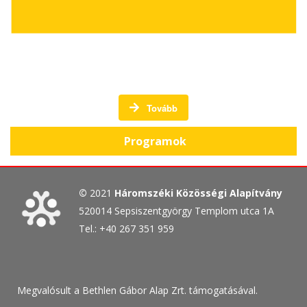
A Háromszéki Közösségi Alapítvány programjai
Tovább
Programok
©
2021
Háromszéki Közösségi Alapítvány
520014 Sepsiszentgyörgy Templom utca 1A
Tel.: +40 267 351 959
Megvalósult a Bethlen Gábor Alap Zrt. támogatásával.