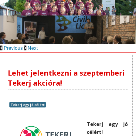
Previous
Next
Lehet jelentkezni a szeptemberi
Tekerj akcióra!
Tekerj egy jó célért
Tekerj egy jó
célért!