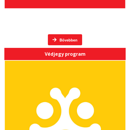
Háromszéki Termék / Háromszéki Vállalkozás
Bővebben
Védjegy program