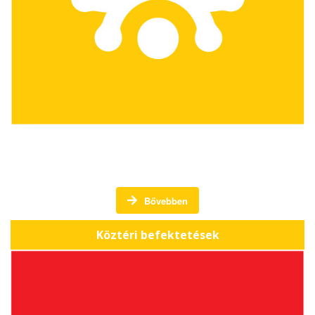
Köztéri befektetések -
Bővebben
Köztéri befektetések