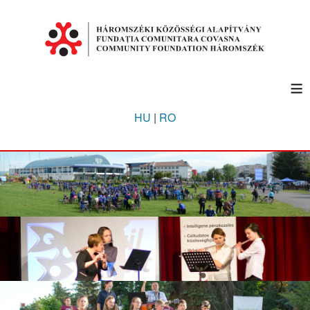
≡
HU
|
RO