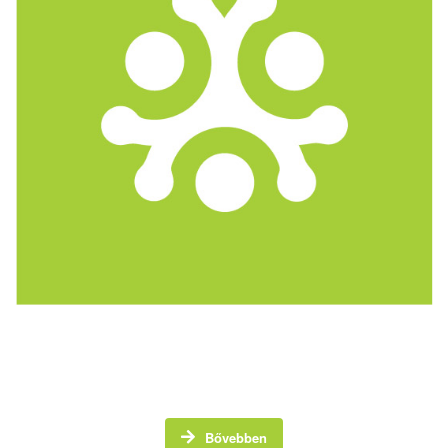
A Közösségi Kártya egy törzsvásárlói kártya, amely
hangsúlyt fektet a helyi közösség támogatására.
Bővebben