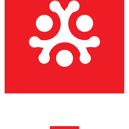
Élő hagyományos mesterségek Székelyföldön -
DVD-k