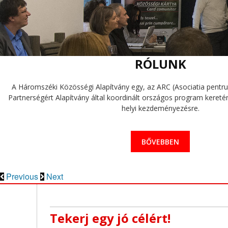
RÓLUNK
A Háromszéki Közösségi Alapítvány egy, az ARC (Asociatia pentru 
Partnerségért Alapítvány által koordinált országos program keretén 
helyi kezdeményezésre.
BŐVEBBEN
Previous
Next
Tekerj egy jó célért!