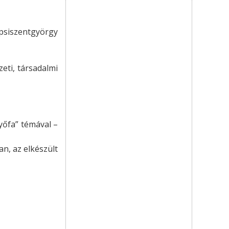
epsiszentgyörgy
eti, társadalmi
nyőfa” témával –
n, az elkészült