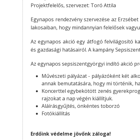
Projektfelelős, szervezet: Toró Attila
Egynapos rendezvény szervezése az Erzsébet 
lakosaiban, hogy mindannyian felelősek vagy
Az egynapos akció egy átfogó felvilágosító k
és gazdasági hatásairól. A kampány Sepsiszent
Az egynapos sepsiszentgyörgyi indító akció p
Művészeti pályázat - pályázóként két alkotá
annak bemutatására, hogy mi történik, ha 
Koncerttel egybekötött zenés gyerekprogra
rajzokat a nap végén kiállítjuk.
Aláírásgyűjtés, önkéntes toborzó
Fotókiállítás
Erdőink védelme jövőnk záloga!