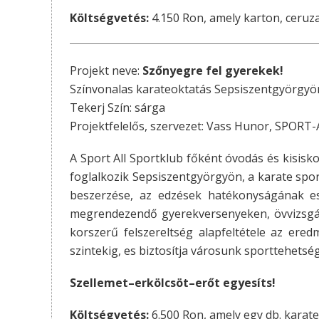
Költségvetés:
4.150 Ron, amely karton, ceruza
Projekt neve:
Szőnyegre fel gyerekek!
Színvonalas karateoktatás Sepsiszentgyörgyö
Tekerj Szín: sárga
Projektfelelős, szervezet: Vass Hunor, SPORT-
A Sport All Sportklub főként óvodás és kisis
foglalkozik Sepsiszentgyörgyön, a karate spor
beszerzése, az edzések hatékonyságának es
megrendezendő gyerekversenyeken, övvizsgá
korszerű felszereltség alapfeltétele az ered
szintekig, es biztosítja városunk sporttehets
Szellemet–erkölcsöt–erőt egyesíts!
Költségvetés:
6.500 Ron, amely egy db. karat