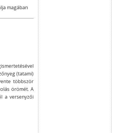
lalja magában
gismertetésével
zőnyeg (tatami)
vente többször
olás örömét. A
ől a versenyzői