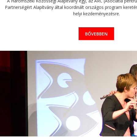
A Háromszéki Közösségi Alapítvány egy, az ARC (Asociatia pentru 
Partnerségért Alapítvány által koordinált országos program keretén 
helyi kezdeményezésre.
BŐVEBBEN