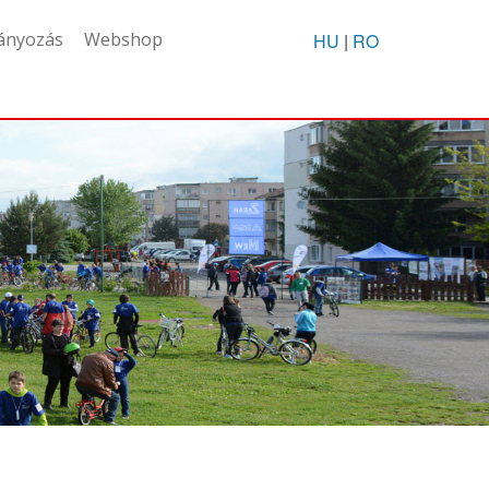
ányozás
Webshop
HU
|
RO