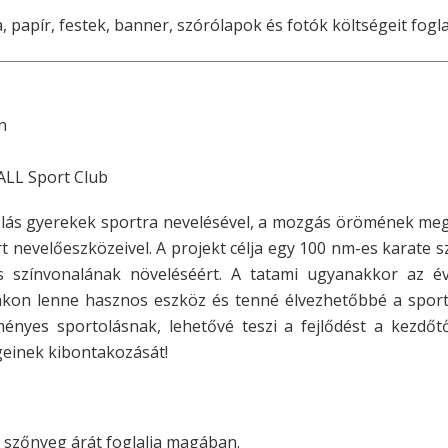
, papír, festek, banner, szórólapok és fotók költségeit fog
n
ALL Sport Club
kolás gyerekek sportra nevelésével, a mozgás örömének me
t nevelőeszközeivel. A projekt célja egy 100 nm-es karate s
 színvonalának növeléséért. A tatami ugyanakkor az é
kon lenne hasznos eszköz és tenné élvezhetőbbé a sport
ményes sportolásnak, lehetővé teszi a fejlődést a kezdőt
égeinek kibontakozását!
e szőnyeg árát foglalja magában.