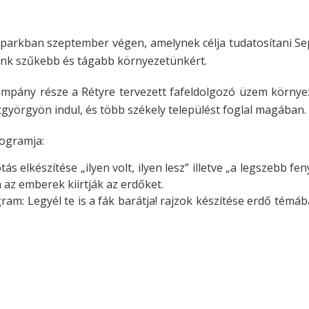
parkban szeptember végen, amelynek célja tudatosítani S
unk szűkebb és tágabb környezetünkért.
ampány része a Rétyre tervezett fafeldolgozó üzem környez
györgyön indul, és több székely települést foglal magában.
rogramja:
s elkészítése „ilyen volt, ilyen lesz” illetve „a legszebb fe
az emberek kiirtják az erdőket.
m: Legyél te is a fák barátja! rajzok készítése erdő témába