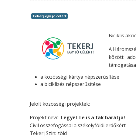
Tekerj egy jó célért
Biciklis akc
A Háromszék
között ado
támogatása, 
a közösségi kártya népszerűsítése
a biciklizés népszerűsítése
Jelölt közösségi projektek:
Projekt neve:
Legyél Te is a fák barátja!
Civil összefogással a székelyföldi erdőkért.
Tekerj Szin: zöld