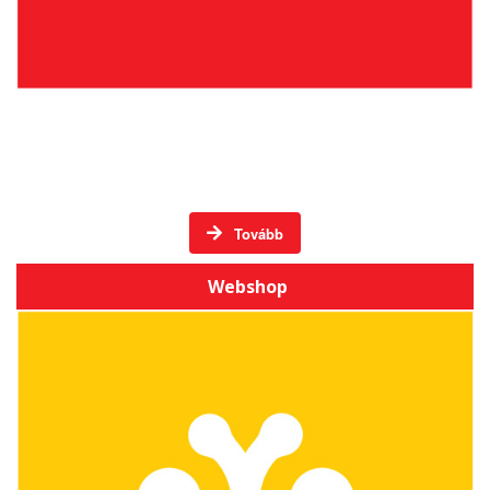
Élő hagyományos mesterségek Székelyföldön -
DVD-k
Tovább
Webshop