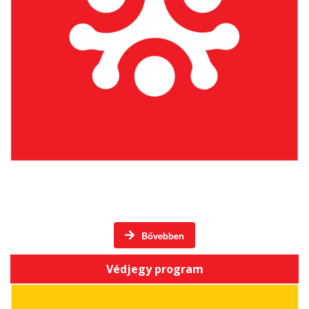
Háromszéki Termék / Háromszéki Vállalkozás
Bővebben
Védjegy program