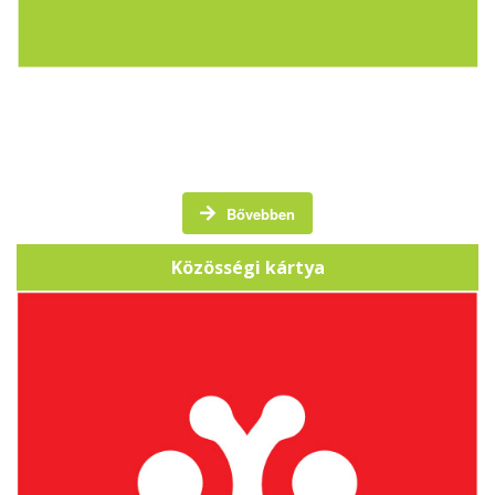
A Közösségi Kártya egy törzsvásárlói kártya, amely
hangsúlyt fektet a helyi közösség támogatására.
Bővebben
Közösségi kártya