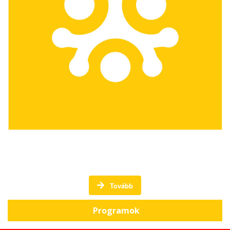
A Háromszéki Közösségi Alapítvány programjai
Tovább
Programok