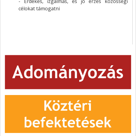
- Érdekes, izgalmas, és jó érzés közösségi
célokat támogatni