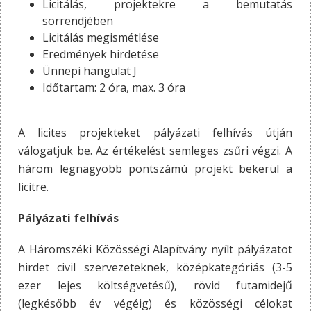
Licitálás, projektekre a bemutatás
sorrendjében
Licitálás megismétlése
Eredmények hirdetése
Ünnepi hangulat J
Időtartam: 2 óra, max. 3 óra
A licites projekteket pályázati felhívás útján
válogatjuk be. Az értékelést semleges zsűri végzi. A
három legnagyobb pontszámú projekt bekerül a
licitre.
Pályázati felhívás
A Háromszéki Közösségi Alapítvány nyílt pályázatot
hirdet civil szervezeteknek, középkategóriás (3-5
ezer lejes költségvetésű), rövid futamidejű
(legkésőbb év végéig) és közösségi célokat