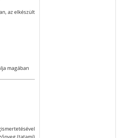
n, az elkészült
lalja magában
gismertetésével
zőnyeg (tatami)