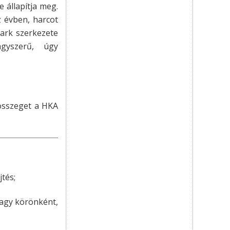
e állapítja meg.
z évben, harcot
ark szerkezete
agyszerű, úgy
 összeget a HKA
tés;
 vagy körönként,