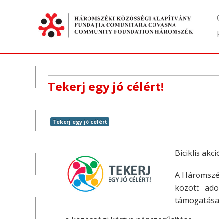
Tekerj egy jó célért!
Tekerj egy jó célért
Biciklis akc
A Háromszék
között ado
támogatása, 