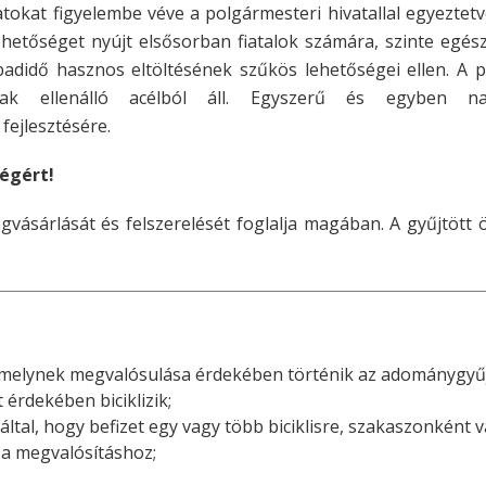
atokat figyelembe véve a polgármesteri hivatallal egyeztetv
hetőséget nyújt elsősorban fiatalok számára, szinte egés
didő hasznos eltöltésének szűkös lehetőségei ellen. A p
knak ellenálló acélból áll. Egyszerű és egyben n
fejlesztésére.
égért!
vásárlását és felszerelését foglalja magában. A gyűjtött
, amelynek megvalósulása érdekében történik az adománygyűj
kt érdekében biciklizik;
által, hogy befizet egy vagy több biciklisre, szakaszonként
a megvalósításhoz;