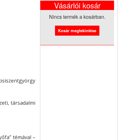
Vásárlói kosár
Nincs termék a kosárban.
epsiszentgyörgy
eti, társadalmi
nyőfa” témával –