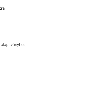
zra.
 alapítványhoz,