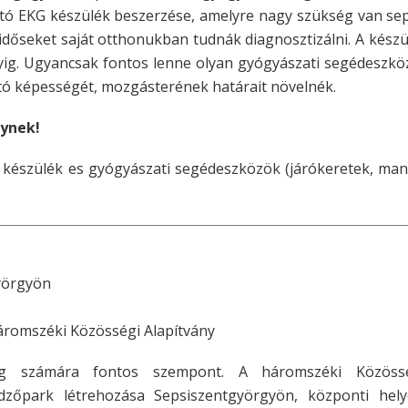
ató EKG készülék beszerzése, amelyre nagy szükség van se
 időseket saját otthonukban tudnák diagnosztizálni. A kész
yig. Ugyancsak fontos lenne olyan gyógyászati segédeszk
átó képességét, mozgásterének határait növelnék.
ynek!
 készülék es gyógyászati segédeszközök (járókeretek, man
yörgyön
áromszéki Közösségi Alapítvány
g számára fontos szempont. A háromszéki Közösség
zőpark létrehozása Sepsiszentgyörgyön, központi hely