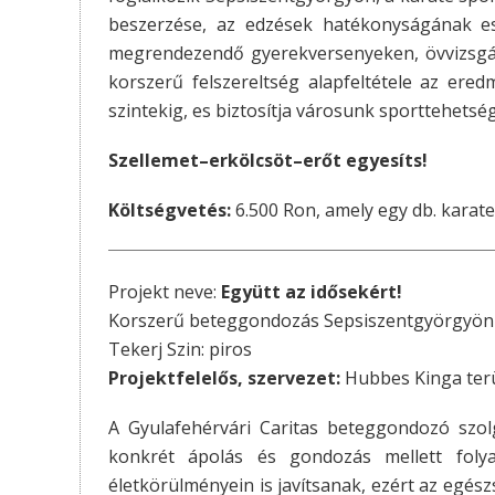
beszerzése, az edzések hatékonyságának es
megrendezendő gyerekversenyeken, övvizsgá
korszerű felszereltség alapfeltétele az ered
szintekig, es biztosítja városunk sporttehets
Szellemet–erkölcsöt–erőt egyesíts!
Költségvetés:
6.500 Ron, amely egy db. karat
Projekt neve:
Együtt az idősekért!
Korszerű beteggondozás Sepsiszentgyörgyön
Tekerj Szin: piros
Projektfelelős, szervezet:
Hubbes Kinga terül
A Gyulafehérvári Caritas beteggondozó szol
konkrét ápolás és gondozás mellett fol
életkörülményein is javítsanak, ezért az egész