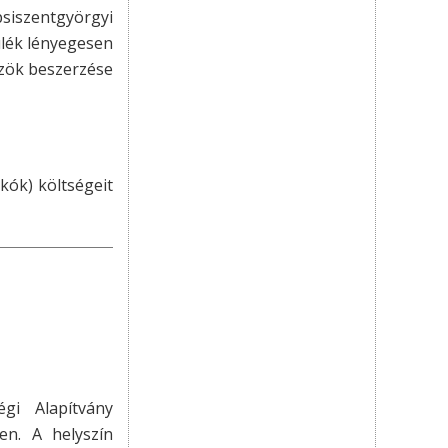
psiszentgyörgyi
ülék lényegesen
özök beszerzése
kók) költségeit
i Alapítvány
en. A helyszín