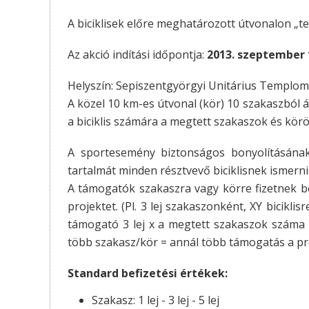
A biciklisek előre meghatározott útvonalon „te
Az akció indítási időpontja:
2013. szeptember 1
Helyszín: Sepiszentgyörgyi Unitárius Templom é
A közel 10 km-es útvonal (kör) 10 szakaszból á
a biciklis számára a megtett szakaszok és körök
A sportesemény biztonságos bonyolításának
tartalmát minden résztvevő biciklisnek ismernie
A támogatók szakaszra vagy körre fizetnek be,
projektet. (Pl. 3 lej szakaszonként, XY biciklis
támogató 3 lej x a megtett szakaszok száma é
több szakasz/kör = annál több támogatás a pr
Standard befizetési értékek:
Szakasz: 1 lej - 3 lej - 5 lej