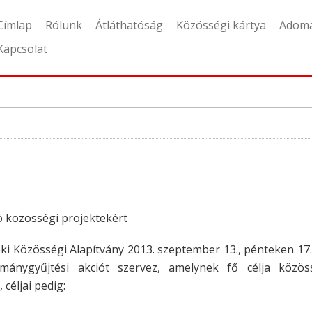
Címlap
Rólunk
Átláthatóság
Közösségi kártya
Adom
Kapcsolat
ió közösségi projektekért
i Közösségi Alapítvány 2013. szeptember 13., pénteken 17.
mánygyűjtési akciót szervez, amelynek fő célja közös
céljai pedig: