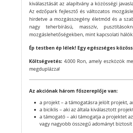
kiválasztását az alapítvány a közösségi javasl
Az edzőpark fejlesztő és változatos mozgásle
hirdetve a mozgásszegény életmód és a szaba
nagy teherbírású, masszív, pusztításo
mozgáslehetőségekben, mint kapcsolati hálók 
Ép testben ép lélek! Egy egészséges közöss
Költségvetés:
4.000 Ron, amely eszközök meg
megduplázza!
Az akciónak három főszereplője van:
a projekt – a támogatásra jelölt projekt
a biciklis – aki az általa kiválasztott proje
a támogató – aki támogatja a projektet az
vagy nagyobb összegű adományt biztosít 