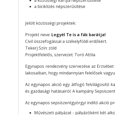
a közösségi kártya népszerűsítése
a biciklizés népszerűsítése
Jelölt közösségi projektek:
Projekt neve:
Legyél Te is a fák barátja!
Civil összefogással a székelyföldi erdőkért.
Tekerj Szin: zöld
Projektfelelős, szervezet: Toró Attila
Egynapos rendezvény szervezése az Erzsébet 
lakosaiban, hogy mindannyian felelősek vagy
Az egynapos akció egy átfogó felvilágosító k
és gazdasági hatásairól. A kampány Sepsiszent
Az egynapos sepsiszentgyörgyi indító akció p
Művészeti pályázat - pályázóként két alkotá