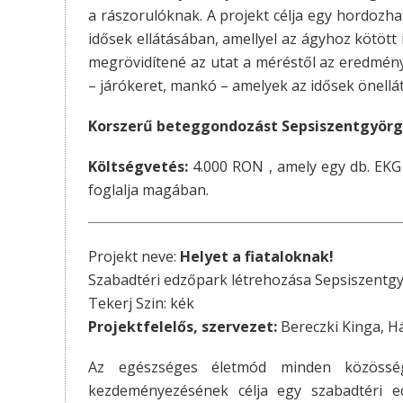
a rászorulóknak. A projekt célja egy hordozh
idősek ellátásában, amellyel az ágyhoz kötött
megrövidítené az utat a méréstől az eredmén
– járókeret, mankó – amelyek az idősek önell
Korszerű beteggondozást Sepsiszentgyörg
Költségvetés:
4.000 RON , amely egy db. EKG
foglalja magában.
Projekt neve:
Helyet a fiataloknak!
Szabadtéri edzőpark létrehozása Sepsiszentg
Tekerj Szin: kék
Projektfelelős, szervezet:
Bereczki Kinga, H
Az egészséges életmód minden közössé
kezdeményezésének célja egy szabadtéri ed