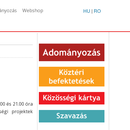
ányozás
Webshop
HU
|
RO
00 és 21.00 óra
ségi projektek