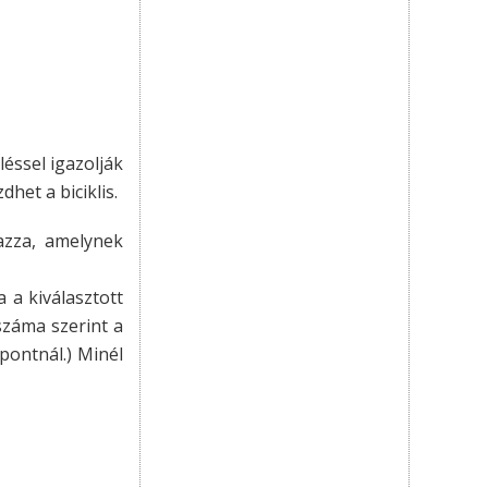
léssel igazolják
het a biciklis.
azza, amelynek
 a kiválasztott
 száma szerint a
pontnál.) Minél