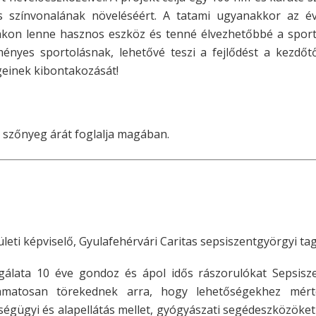
 színvonalának növeléséért. A tatami ugyanakkor az é
kon lenne hasznos eszköz és tenné élvezhetőbbé a sport
ményes sportolásnak, lehetővé teszi a fejlődést a kezdőt
égeinek kibontakozását!
e szőnyeg árát foglalja magában.
eti képviselő, Gyulafehérvári Caritas sepsiszentgyörgyi ta
gálata 10 éve gondoz és ápol idős rászorulókat Sepsisz
yamatosan törekednek arra, hogy lehetőségekhez mér
ségügyi és alapellátás mellet, gyógyászati segédeszközöket 