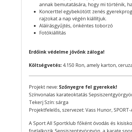
annak bemutatására, hogy mi történik, ha 
Koncerttel egybekötött zenés gyerekprogra
rajzokat a nap végén kiállítjuk.
Aláírásgyűjtés, önkéntes toborzó
Fotókiállítás
Erdőink védelme jövőnk záloga!
Költségvetés:
4.150 Ron, amely karton, ceruza
Projekt neve:
Szőnyegre fel gyerekek!
Színvonalas karateoktatás Sepsiszentgyörgyö
Tekerj Szín: sárga
Projektfelelős, szervezet: Vass Hunor, SPORT-
A Sport All Sportklub főként óvodás és kisis
foglalkozik Sepsiszentgyörgyön, a karate spor