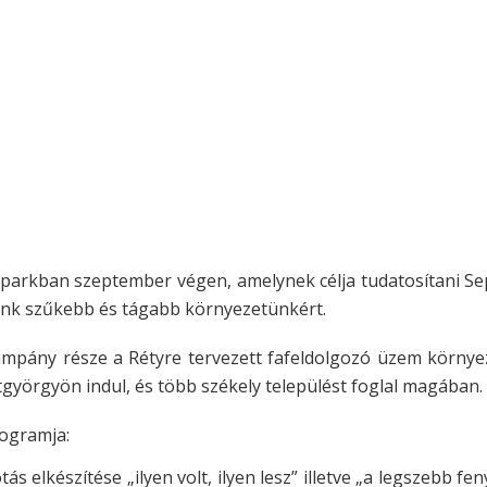
parkban szeptember végen, amelynek célja tudatosítani S
unk szűkebb és tágabb környezetünkért.
ampány része a Rétyre tervezett fafeldolgozó üzem környez
györgyön indul, és több székely települést foglal magában.
rogramja:
s elkészítése „ilyen volt, ilyen lesz” illetve „a legszebb fe