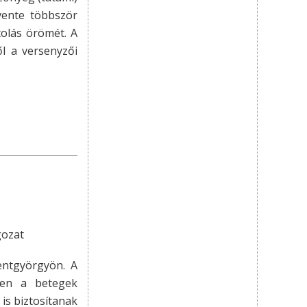
vente többször
olás örömét. A
ől a versenyzői
gozat
entgyörgyön. A
ten a betegek
is biztosítanak