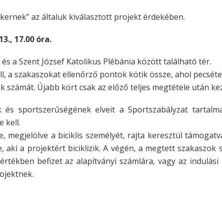
kernek” az általuk kiválasztott projekt érdekében.
3., 17.00 óra.
s a Szent József Katolikus Plébánia között található tér.
ll, a szakaszokat ellenőrző pontok kötik össze, ahol pecséte
 számát. Újabb kört csak az előző teljes megtétele után kezd
 és sportszerűségének elveit a Sportszabályzat tartalm
 kell.
 megjelölve a biciklis személyét, rajta keresztül támogatva
re, aki a projektért biciklizik. A végén, a megtett szakaszok
rtékben befizet az alapítványi számlára, vagy az indulási 
ojektnek.