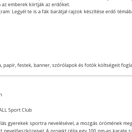
az emberek kiirtják az erdőket.
m: Legyél te is a fák barátja! rajzok készítése erdő témába
, papír, festek, banner, szórólapok és fotók költségeit fog
n
ALL Sport Club
kolás gyerekek sportra nevelésével, a mozgás örömének me
t nevelőeszközeivel. A projekt célja egy 100 nm-es karate s