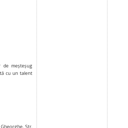
ier de meșteșug
ată cu un talent
. Gheorghe, Str.