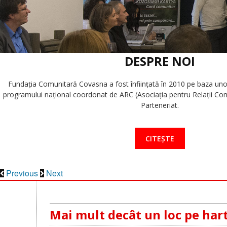
DESPRE NOI
Fundaţia Comunitară Covasna a fost înfiinţată în 2010 pe baza unor i
programului naţional coordonat de ARC (Asociaţia pentru Relaţii Com
Parteneriat.
CITEȘTE
Previous
Next
Mai mult decât un loc pe har