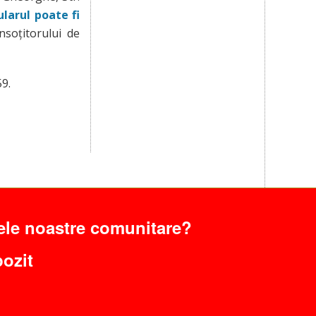
larul poate fi
însoțitorului de
9.
ele noastre comunitare?
pozit