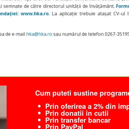
 şi semnate de către directorul unității de învățământ.
Formu
undației: www.hka.ro
. La aplicație trebuie atașat CV-ul 
esa de e-mail
hka@hka.ro
sau numărul de telefon 0267-35195
Cum puteti sustine program
Prin oferirea a 2% din im
Prin donatii in cutii
Prin transfer bancar
Prin PayPal