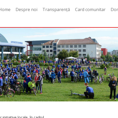
Home
Despre noi
Transparență
Card comunitar
Do
niţiative locale, în cadrul