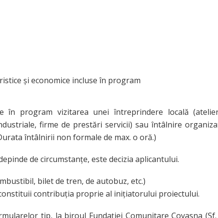
turistice și economice incluse în program
de în program vizitarea unei întreprindere locală (atel
industriale, firme de prestări servicii) sau întâlnire organiz
Durata întâlnirii non formale de max. o oră.)
depinde de circumstanțe, este decizia aplicantului.
bustibil, bilet de tren, de autobuz, etc.)
constituii contribuția proprie al inițiatorului proiectului.
formularelor tip, la biroul Fundaţiei Comunitare Covasna (Sf