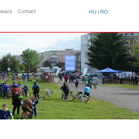
nează
Contact
HU
|
RO