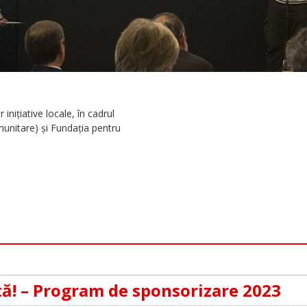
niţiative locale, în cadrul
unitare) şi Fundaţia pentru
tă! – Program de sponsorizare 2023