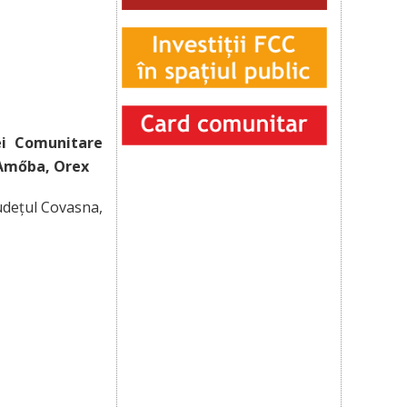
ei Comunitare
 Amőba, Orex
udețul Covasna,