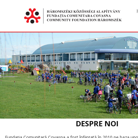
DESPRE NOI
Fundaţia Comunitară Covasna a fost înfiinţată în 2010 pe baza unor i