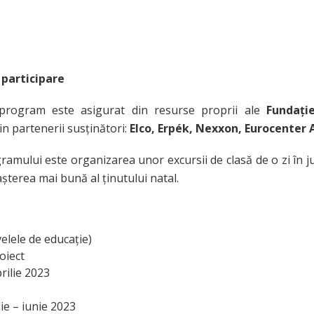
a participare
program este asigurat din resurse proprii ale
Fundați
in partenerii susținători:
Elco, Erpék, Nexxon, Eurocenter
ramului este organizarea unor excursii de clasă de o zi în j
oașterea mai bună al ținutului natal.
velele de educație)
oiect
prilie 2023
lie – iunie 2023