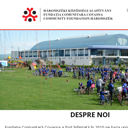
DESPRE NOI
Fundaţia Comunitară Covasna a fost înfiinţată în 2010 pe baza unor i