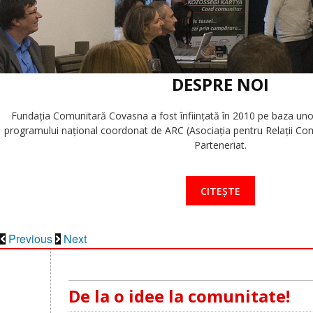
DESPRE NOI
Fundaţia Comunitară Covasna a fost înfiinţată în 2010 pe baza unor i
programului naţional coordonat de ARC (Asociaţia pentru Relaţii Com
Parteneriat.
CITEȘTE
Previous
Next
De la o idee la comunitate!