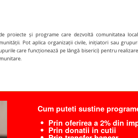
de proiecte și programe care dezvoltă comunitatea local
unității. Pot aplica organizații civile, inițiatori sau grupur
purile care funcționează pe lângă biserici) pentru realizare
omunitare.
Cum puteti sustine program
Prin oferirea a 2% din im
Prin donatii in cutii
Prin transfer bancar