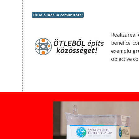
De la o idee la comunitate!
Realizarea 
benefice com
exemplu gru
obiective c