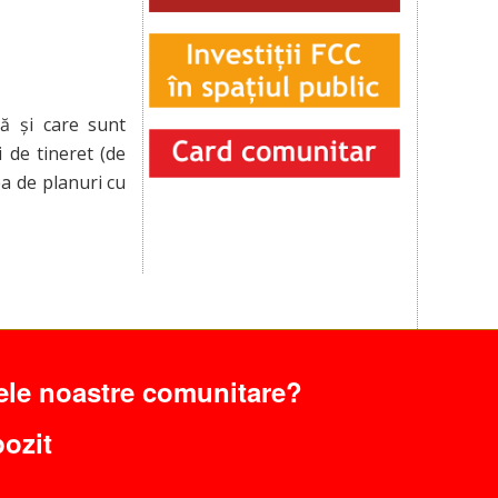
ă și care sunt
i de tineret (de
a de planuri cu
ele noastre comunitare?
pozit