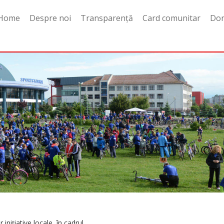
Home
Despre noi
Transparență
Card comunitar
Do
niţiative locale, în cadrul