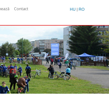
nează
Contact
HU
|
RO