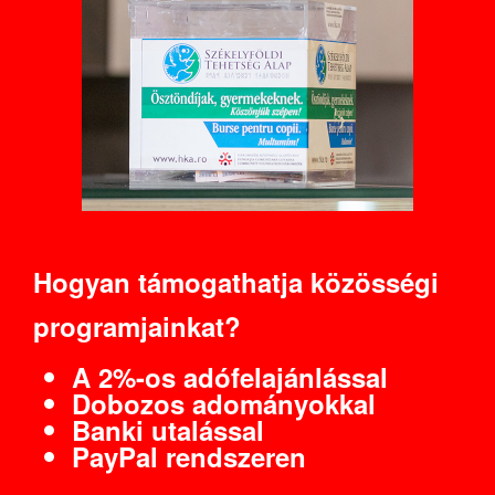
Hogyan támogathatja közösségi
programjainkat?
A 2%-os adófelajánlással
Dobozos adományokkal
Banki utalással
PayPal rendszeren