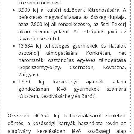
közreműködésével.
3.900 lej a kültéri edzőpark létrehozására. A
befektetés megvalósítására az összeg duplája,
azaz 7.800 lej áll rendelkezésre, az őszi Tekerj
akció eredményeként. Az edzőpark jövő év
tavaszán készül el.
13.684 lej tehetséges gyermekek és fiatalok
ösztöndíj támogatására. Konkrétan, hét
háromszéki ösztöndíjas egyéves támogatása
(Sepsiszentgyörgy, Csernáton, Kovászna,
Vargyas).
1.970 lej karácsonyi ajándék állami
gondozásban lévő gyermekek számára
(Oltszem, Kézdivásárhely és Barót).
Összesen 46.554 lej felhasználásáról született
döntés, a közösségi kártyák használata révén az
alapítvány kezelésében lévő közösségi alap