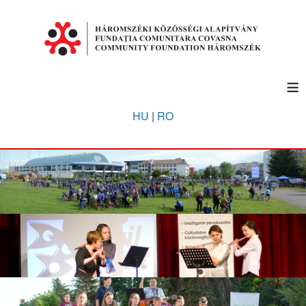
≡
HU
|
RO