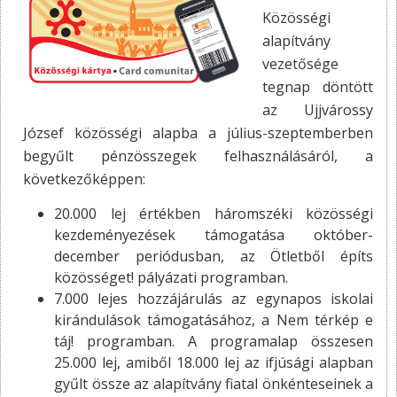
Közösségi
alapítvány
vezetősége
tegnap döntött
az Ujjvárossy
József közösségi alapba a július-szeptemberben
begyűlt pénzösszegek felhasználásáról, a
következőképpen:
20.000 lej értékben háromszéki közösségi
kezdeményezések támogatása október-
december periódusban, az Ötletből építs
közösséget! pályázati programban.
7.000 lejes hozzájárulás az egynapos iskolai
kirándulások támogatásához, a Nem térkép e
táj! programban. A programalap összesen
25.000 lej, amiből 18.000 lej az ifjúsági alapban
gyűlt össze az alapítvány fiatal önkénteseinek a