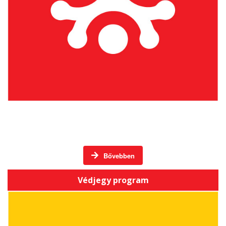
Háromszéki Termék / Háromszéki Vállalkozás
Bővebben
Védjegy program