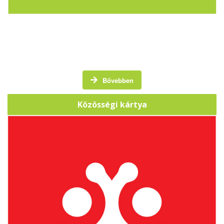
A Közösségi Kártya egy törzsvásárlói kártya, amely
hangsúlyt fektet a helyi közösség támogatására.
Bővebben
Közösségi kártya