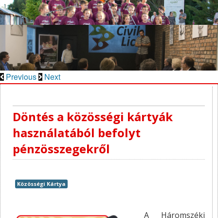
Previous
Next
Döntés a közösségi kártyák
használatából befolyt
pénzösszegekről
Közösségi Kártya
A Háromszéki