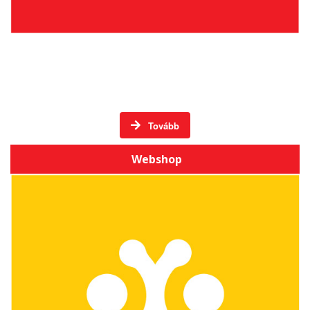
Élő hagyományos mesterségek Székelyföldön -
DVD-k
Tovább
Webshop