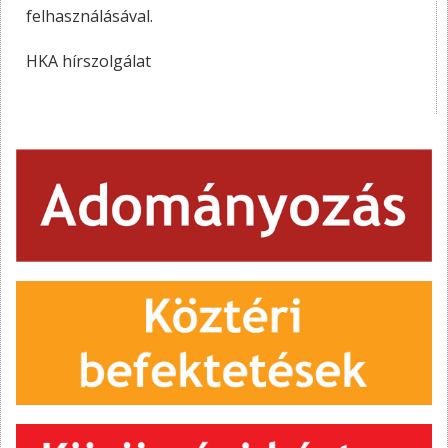
felhasználásával.
HKA hírszolgálat