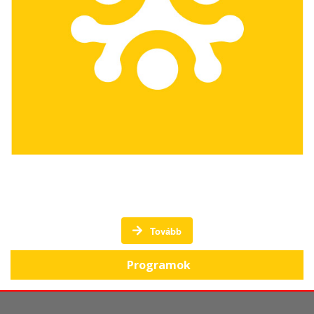
A Háromszéki Közösségi Alapítvány programjai
Tovább
Programok