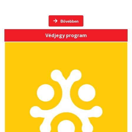
Háromszéki Termék / Háromszéki Vállalkozás
Bővebben
Védjegy program