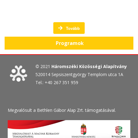
A Háromszéki Közösségi Alapítvány programjai
Tovább
Programok
©
2021
Háromszéki Közösségi Alapítvány
520014 Sepsiszentgyörgy Templom utca 1A
Tel.: +40 267 351 959
Megvalósult a Bethlen Gábor Alap Zrt. támogatásával.