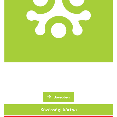
A Közösségi Kártya egy törzsvásárlói kártya, amely
hangsúlyt fektet a helyi közösség támogatására.
Bővebben
Közösségi kártya