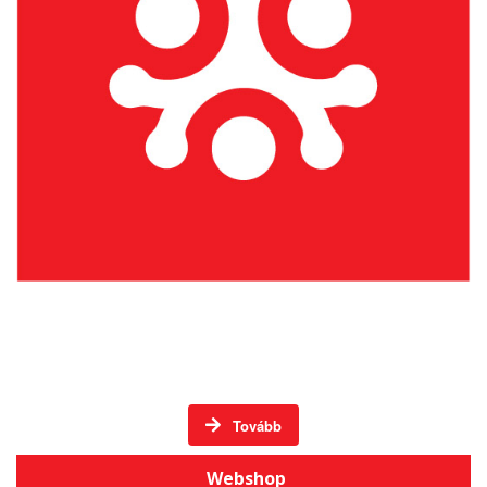
Élő hagyományos mesterségek Székelyföldön -
DVD-k
Tovább
Webshop