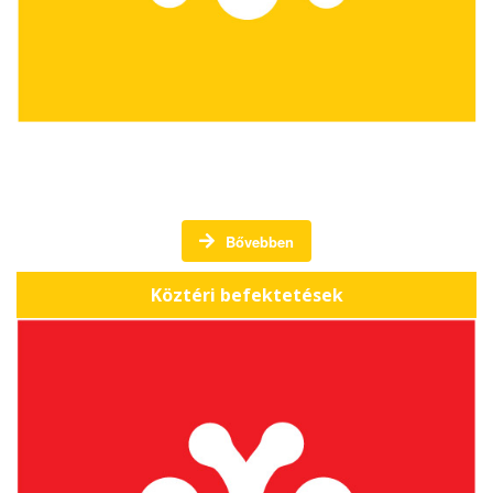
Köztéri befektetések -
Bővebben
Köztéri befektetések