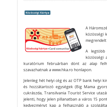
Közösségi Kártya
A Háromszék
közösségi k
megrendelt 
A legtöbb 
közösségi a
kuratórium februárban dönt az alap felha
szavazhatnak a www.hka.ro honlapon.
Jelenleg hét helyi cég és az OTP bank helyi k
és hozzátartozó egységek (Big Mama gyorsét
cukrászda, Transilvania Tourist Service utazás
jelenti, hogy jelen pillanatban a város 15 po
kedvezményt kap a felhasználó a szolgálta