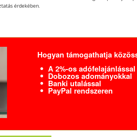
oztatás érdekében.
Hogyan támogathatja közöss
A 2%-os adófelajánlással
Dobozos adományokkal
Banki utalással
PayPal rendszeren