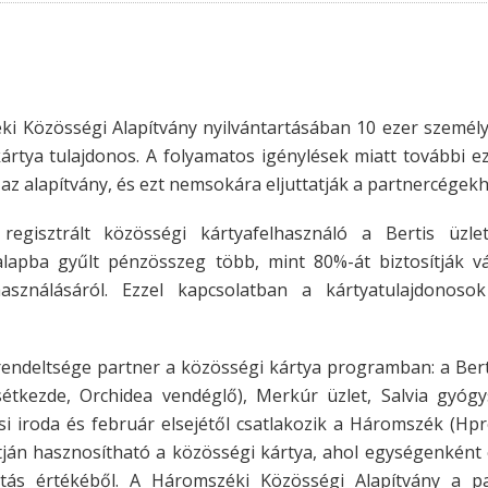
i Közösségi Alapítvány nyilvántartásában 10 ezer személy
ártya tulajdonos. A folyamatos igénylések miatt további e
az alapítvány, és ezt nemsokára eljuttatják a partnercégekh
regisztrált közösségi kártyafelhasználó a Bertis üzl
lapba gyűlt pénzösszeg több, mint 80%-át biztosítják vá
sználásáról. Ezzel kapcsolatban a kártyatulajdonosok
irendeltsége partner a közösségi kártya programban: a Bert
kezde, Orchidea vendéglő), Merkúr üzlet, Salvia gyógys
i iroda és február elsejétől csatlakozik a Háromszék (Hpres
ntján hasznosítható a közösségi kártya, ahol egységenként 
tás értékéből. A Háromszéki Közösségi Alapítvány a pa