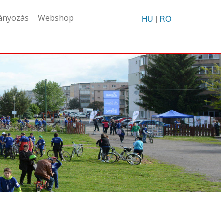
ányozás
Webshop
HU
|
RO