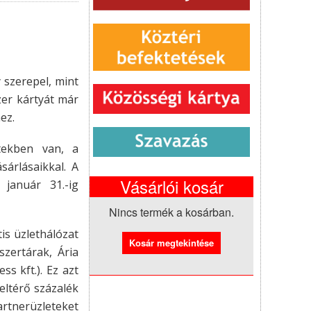
 szerepel, mint
zer kártyát már
ez.
etekben van, a
sárlásaikkal. A
Vásárlói kosár
 január 31.-ig
Nincs termék a kosárban.
is üzlethálózat
zertárak, Ária
s kft.). Ez azt
eltérő százalék
rtnerüzleteket