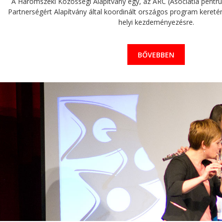
A Háromszéki Közösségi Alapítvány egy, az ARC (Asociatia pentru 
Partnerségért Alapítvány által koordinált országos program keretén 
helyi kezdeményezésre.
BŐVEBBEN