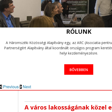
RÓLUNK
A Háromszéki Közösségi Alapítvány egy, az ARC (Asociatia pentru 
Partnerségért Alapítvány által koordinált országos program keretén 
helyi kezdeményezésre.
BŐVEBBEN
Previous
Next
A város lakosságának közel e